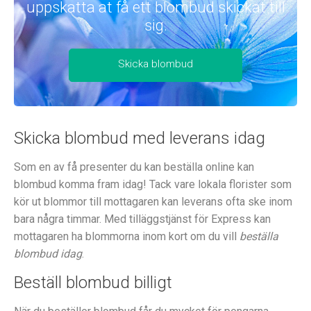
uppskatta at få ett blombud skickat till
sig.
Skicka blombud
Skicka blombud med leverans idag
Som en av få presenter du kan beställa online kan
blombud komma fram idag! Tack vare lokala florister som
kör ut blommor till mottagaren kan leverans ofta ske inom
bara några timmar. Med tilläggstjänst för Express kan
mottagaren ha blommorna inom kort om du vill
beställa
blombud idag
.
Beställ blombud billigt