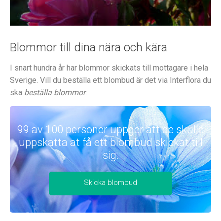
Blommor till dina nära och kära
I snart hundra år har blommor skickats till mottagare i hela
Sverige. Vill du beställa ett blombud är det via Interflora du
ska
beställa blommor
.
99 av 100 personer uppger att de skulle
uppskatta at få ett blombud skickat till
sig.
Skicka blombud